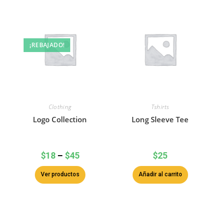
¡REBAJADO!
Clothing
Tshirts
Logo Collection
Long Sleeve Tee
$
18
–
$
45
$
25
Ver productos
Añadir al carrito