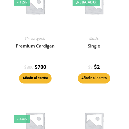
- 12%
¡REBAJADO!
Sin categoría
Music
Premium Cardigan
Single
$
700
$
2
$
800
$
3
Añadir al carrito
Añadir al carrito
- 44%