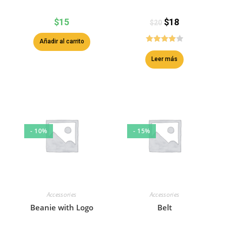
$
15
$
18
$
20
Añadir al carrito
Valorado
Leer más
con
4.00
de 5
- 10%
- 15%
Accessories
Accessories
Beanie with Logo
Belt