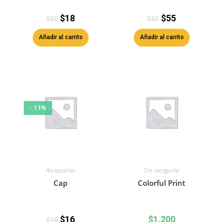
$
18
$
55
$
20
$
65
Añadir al carrito
Añadir al carrito
- 11%
Accessories
Sin categoría
Cap
Colorful Print
$
16
$
1.200
$
18