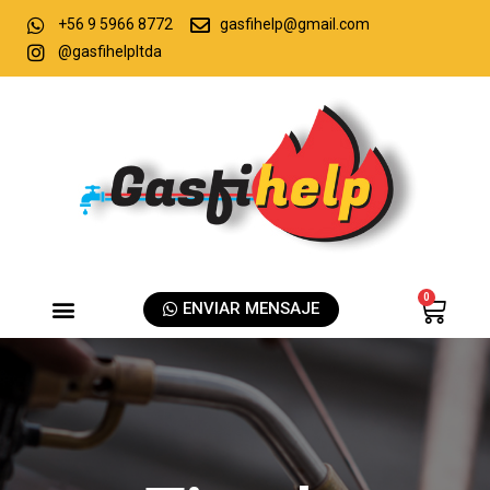
+56 9 5966 8772
gasfihelp@gmail.com
@gasfihelpltda
0
ENVIAR MENSAJE