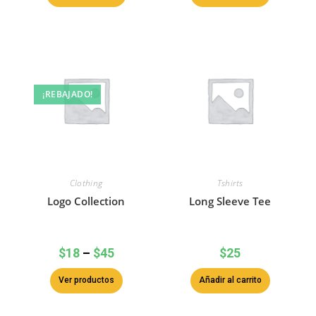
¡REBAJADO!
Clothing
Tshirts
Logo Collection
Long Sleeve Tee
$
18
–
$
45
$
25
Ver productos
Añadir al carrito