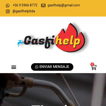
+56 9 5966 8772
gasfihelp@gmail.com
@gasfihelpltda
0
ENVIAR MENSAJE