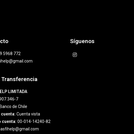
cto
Síguenos
9 5968 772
fihelp@gmail.com
 Transferencia
ELP LIMITADA
907.346-7
Banco de Chile
 cuenta:
Cuenta vista
 cuenta:
00-014-14240-82
asfihelp@gmail.com