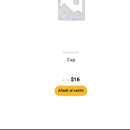
Accessories
Cap
$
16
$
18
Añadir al carrito