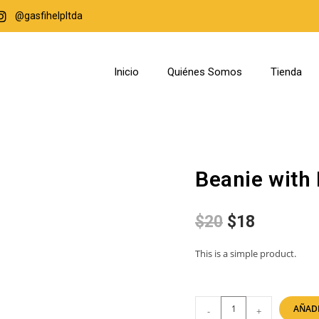
@gasfihelpltda
Inicio
Quiénes Somos
Tienda
Beanie with
$
20
$
18
This is a simple product.
AÑADI
-
+