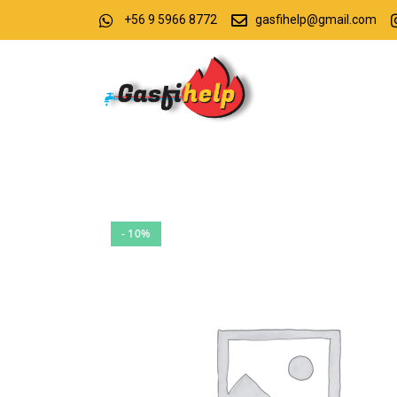
+56 9 5966 8772
gasfihelp@gmail.com
- 10%