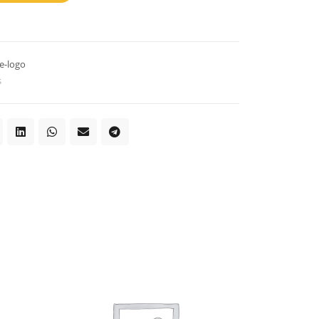
e-logo
s