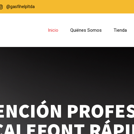
@gasfihelpltda
Inicio
Quiénes Somos
Tienda
NCIÓN PROFE
CALEFONT RÁPI