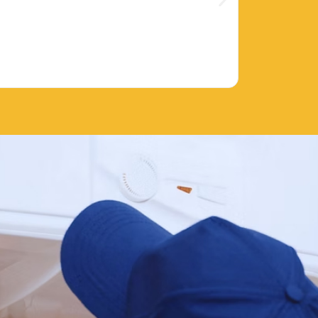
$
18
–
$
45
Ver product