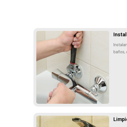
Insta
Instala
baños, c
Limpi