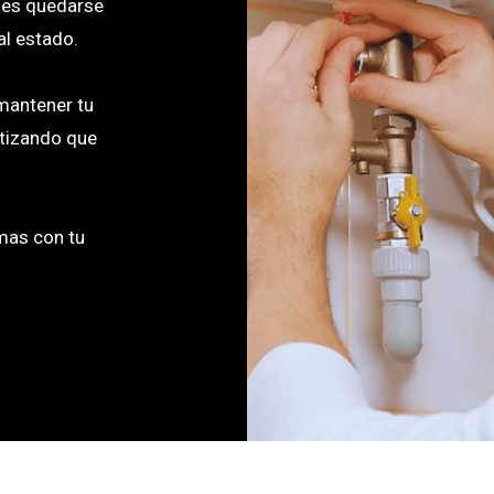
e es quedarse
al estado.
mantener tu
ntizando que
mas con tu