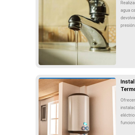
Realiza
agua ca
devolvi
presión
Insta
Termo
Ofrecem
instala
eléctri
funcion