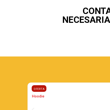
CONTA
NECESARIA
OFERTA
Hoodies
Hoodie