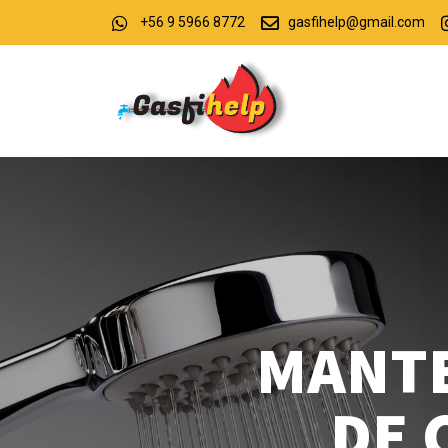
+56 9 5966 8772
gasfihelp@gmail.com
MANTE
DE 