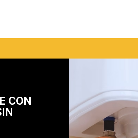
E CON
SIN