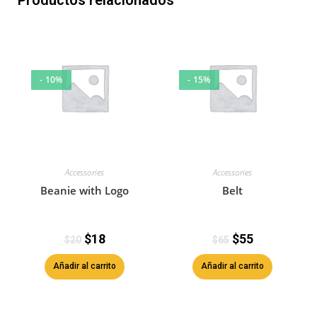
Productos relacionados
- 10%
- 15%
Accessories
Accessories
Beanie with Logo
Belt
$
18
$
55
$
20
$
65
Añadir al carrito
Añadir al carrito