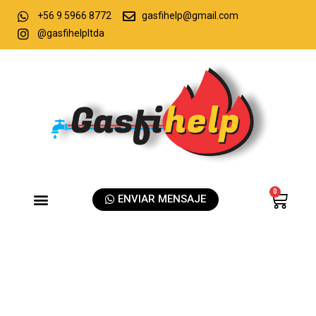
+56 9 5966 8772
gasfihelp@gmail.com
@gasfihelpltda
0
ENVIAR MENSAJE