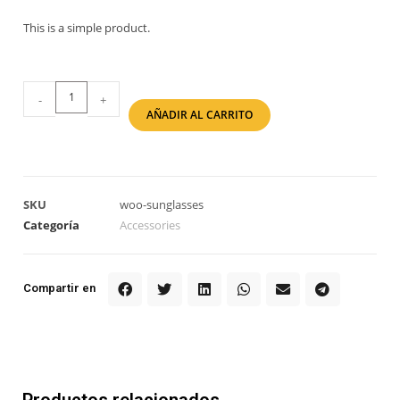
This is a simple product.
-
+
AÑADIR AL CARRITO
SKU
woo-sunglasses
Categoría
Accessories
Compartir en