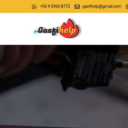
+56 9 5966 8772
gasfihelp@gmail.com