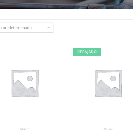
n predeterminado
¡REBAJADO!
Music
Music