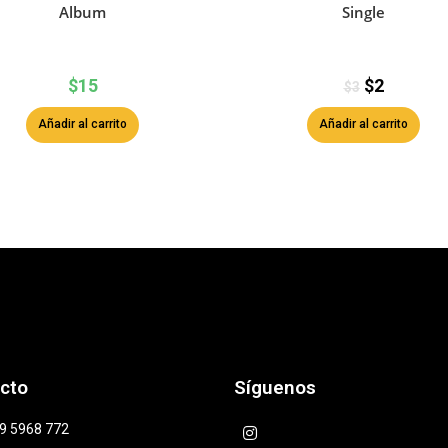
Album
Single
$
15
$
2
$
3
Añadir al carrito
Añadir al carrito
cto
Síguenos
9 5968 772