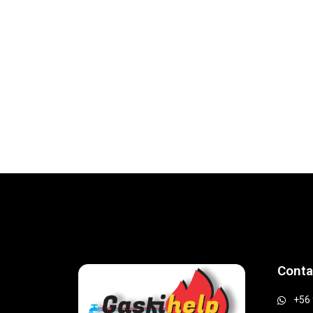
Conta
+56 