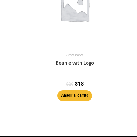
Accessories
Beanie with Logo
$
18
$
20
Añadir al carrito