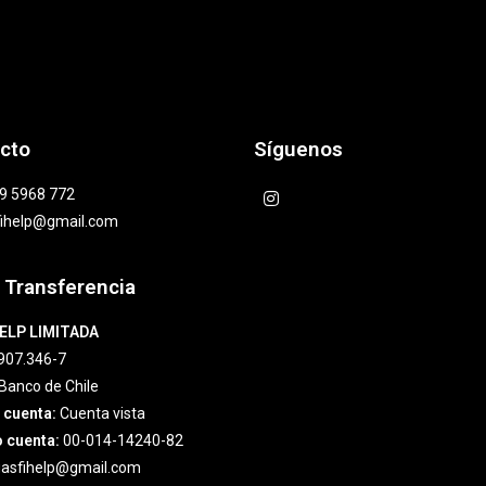
cto
Síguenos
9 5968 772
fihelp@gmail.com
 Transferencia
ELP LIMITADA
907.346-7
Banco de Chile
 cuenta:
Cuenta vista
 cuenta:
00-014-14240-82
asfihelp@gmail.com