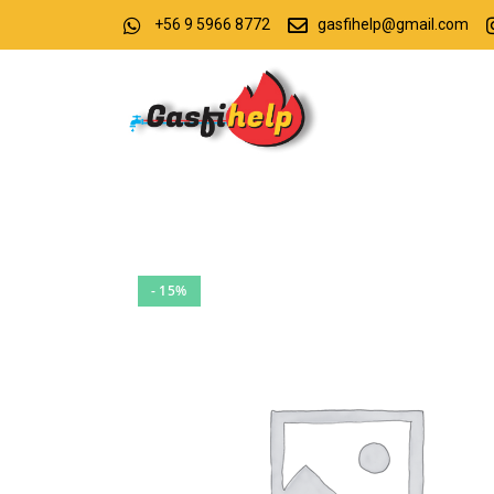
+56 9 5966 8772
gasfihelp@gmail.com
- 15%