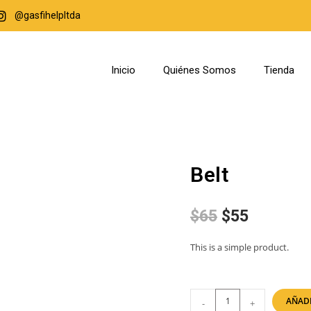
@gasfihelpltda
Inicio
Quiénes Somos
Tienda
Belt
$
65
$
55
This is a simple product.
AÑADI
-
+