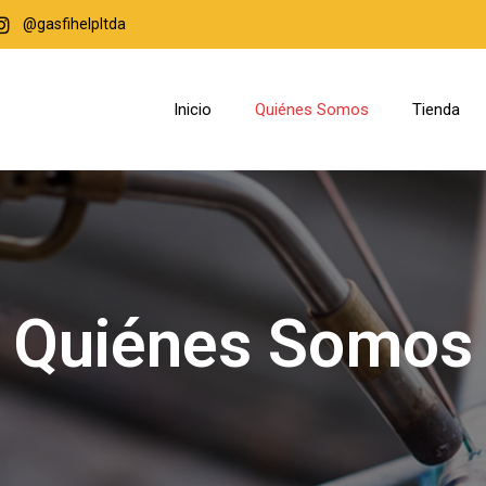
@gasfihelpltda
Inicio
Quiénes Somos
Tienda
Quiénes Somos