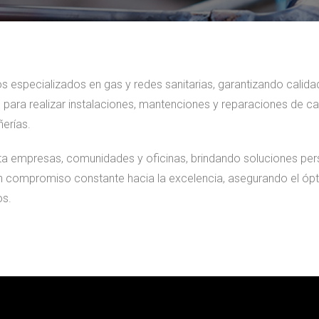
s especializados en gas y redes sanitarias, garantizando calida
ara realizar instalaciones, mantenciones y reparaciones de cal
ñerías.
a empresas, comunidades y oficinas, brindando soluciones pers
un compromiso constante hacia la excelencia, asegurando el ópt
os.