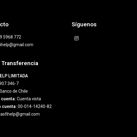
cto
Síguenos
9 5968 772
fihelp@gmail.com
 Transferencia
ELP LIMITADA
907.346-7
Banco de Chile
 cuenta:
Cuenta vista
 cuenta:
00-014-14240-82
asfihelp@gmail.com