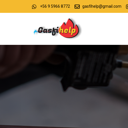
+56 9 5966 8772
gasfihelp@gmail.com