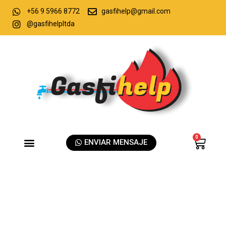
+56 9 5966 8772
gasfihelp@gmail.com
@gasfihelpltda
0
ENVIAR MENSAJE