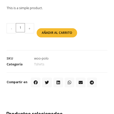
This is a simple product.
-
+
AÑADIR AL CARRITO
SKU
woo-polo
Categoría
Tshirts
Compartir en