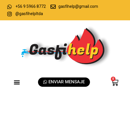
+56 9 5966 8772
gasfihelp@gmail.com
@gasfihelpltda
0
ENVIAR MENSAJE