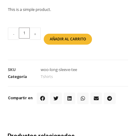
This is a simple product.
-
+
AÑADIR AL CARRITO
SKU
woo-long-sleeve-tee
Categoría
Tshirts
Compartir en