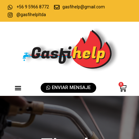
+56 9 5966 8772
gasfihelp@gmail.com
@gasfihelpltda
0
ENVIAR MENSAJE