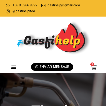
+56 9 5966 8772
gasfihelp@gmail.com
@gasfihelpltda
0
ENVIAR MENSAJE