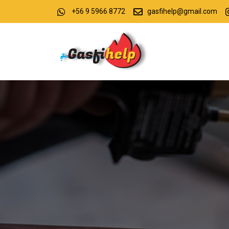
+56 9 5966 8772
gasfihelp@gmail.com