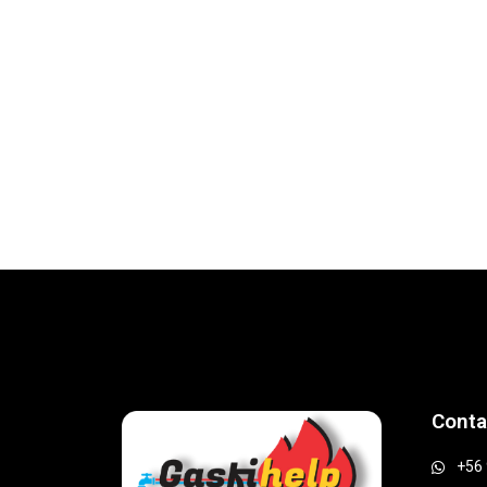
Conta
+56 