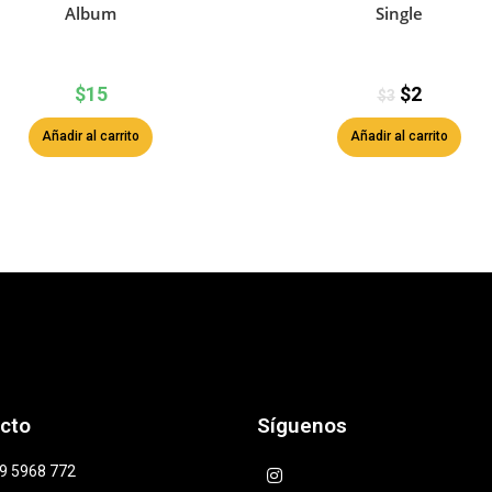
Album
Single
$
15
$
2
$
3
Añadir al carrito
Añadir al carrito
cto
Síguenos
9 5968 772