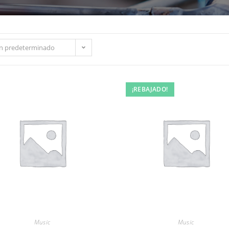
n predeterminado
¡REBAJADO!
Music
Music