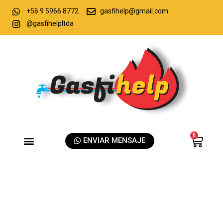
+56 9 5966 8772
gasfihelp@gmail.com
@gasfihelpltda
0
ENVIAR MENSAJE