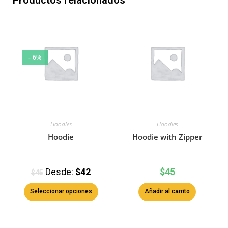
Productos relacionados
- 6%
Hoodies
Hoodies
Hoodie
Hoodie with Zipper
Desde:
$
42
$
45
$
45
Seleccionar opciones
Añadir al carrito