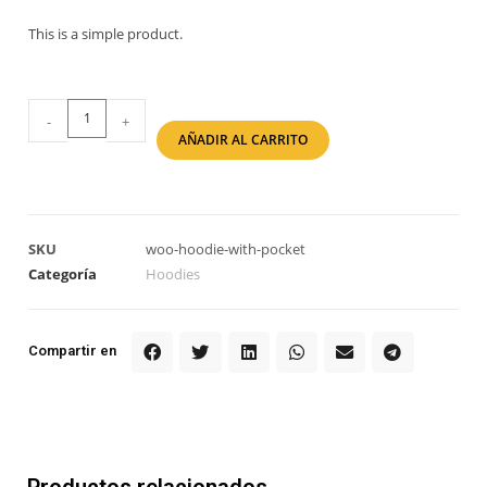
This is a simple product.
-
+
AÑADIR AL CARRITO
SKU
woo-hoodie-with-pocket
Categoría
Hoodies
Compartir en