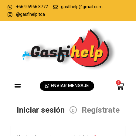
+56 9 5966 8772
gasfihelp@gmail.com
@gasfihelpltda
0
ENVIAR MENSAJE
Iniciar sesión
Regístrate
O