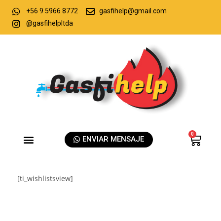
+56 9 5966 8772
gasfihelp@gmail.com
@gasfihelpltda
0
ENVIAR MENSAJE
[ti_wishlistsview]